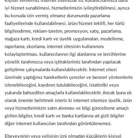
Kişisel verileriniz internet sitemizde siz kullanıcılarımıza daha
iyi hizmet sunabilmesi, hizmetlerimizin iyileştirebilmesi, ayrıca
bu konuda izin vermiş olmanız durumunda pazarlama
faaliyetlerinde kullanılabilmesi, ürün/hizmet teklifi, her türlü
bilgilendirme, reklam-tanıtım, promosyon, satış, pazarlama,
mağaza kartı, kredi kartı ve üyelik uygulamaları, modelleme,
raporlama, skorlama, internet sitesinin kullanımını
kolaylaştırılması, kullanıcılarının ilgi alanlarına ve tercihlerine
yönelik tarafımızca veya iştiraklerimiz tarafından yapılacak
geliştirme çalışmalarda kullanılabilecektir. İnternet sitesi
üzerinde yaptığınız hareketlerin çerezler ve benzeri yöntemlerle
izlenebileceğini, kaydının tutulabileceğini, istatistiki veya
yukarıda bahsedilen amaçlarla kullanılabilecektir. Ancak buna ek
olarak önemle belirtmek isteriz ki internet sitemize üyelik, ürün
veya hizmetlerimizin satın alınması ve bilgi güncelleme amaçlı
girilen bilgiler, kredi kartı ve banka kartlarına ait gizli bilgiler
diğer internet kullanıcıları tarafından görüntülenemez.
Ebeveyninin veya velisinin izni olmadan küçüklerin kişisel