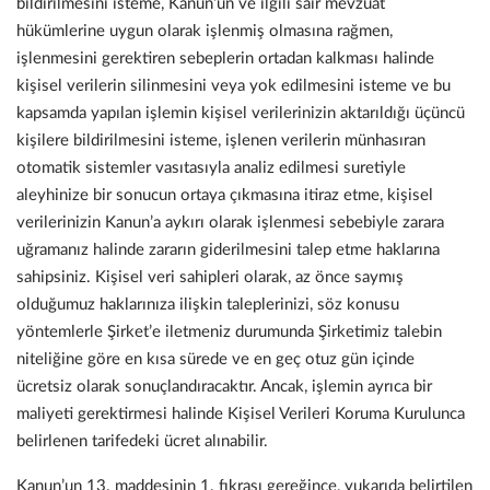
bildirilmesini isteme, Kanun’un ve ilgili sair mevzuat
hükümlerine uygun olarak işlenmiş olmasına rağmen,
işlenmesini gerektiren sebeplerin ortadan kalkması halinde
kişisel verilerin silinmesini veya yok edilmesini isteme ve bu
kapsamda yapılan işlemin kişisel verilerinizin aktarıldığı üçüncü
kişilere bildirilmesini isteme, işlenen verilerin münhasıran
otomatik sistemler vasıtasıyla analiz edilmesi suretiyle
aleyhinize bir sonucun ortaya çıkmasına itiraz etme, kişisel
verilerinizin Kanun’a aykırı olarak işlenmesi sebebiyle zarara
uğramanız halinde zararın giderilmesini talep etme haklarına
sahipsiniz. Kişisel veri sahipleri olarak, az önce saymış
olduğumuz haklarınıza ilişkin taleplerinizi, söz konusu
yöntemlerle Şirket’e iletmeniz durumunda Şirketimiz talebin
niteliğine göre en kısa sürede ve en geç otuz gün içinde
ücretsiz olarak sonuçlandıracaktır. Ancak, işlemin ayrıca bir
maliyeti gerektirmesi halinde Kişisel Verileri Koruma Kurulunca
belirlenen tarifedeki ücret alınabilir.
Kanun’un 13. maddesinin 1. fıkrası gereğince, yukarıda belirtilen