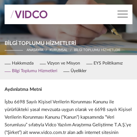
BILGI TOPLUMU HIZMETLERI
ANASAYFA
KURUMSAL
BILGI TOPLUMU HIZMETLERI
Hakkımızda
Vizyon ve Misyon
EYS Politikamız
Bilgi Toplumu Hizmetleri
Üyelikler
Aydınlatma Metni
İşbu 6698 Sayılı Kişisel Verilerin Korunması Kanunu ile
yürürlükteki yasal mevzuata uygun olarak ve 6698 sayılı Kişisel
Verilerin Korunması Kanunu (“Kanun”) kapsamında “Veri
Sorumlusu” sıfatıyla Vidco Yazılım Araştırma Geliştirme T.A.Ş.’ye
(“Şirket”) ait www.vidco.com.tr alan adlı internet sitesinin