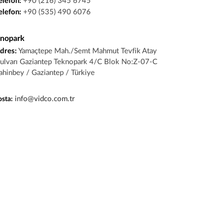
elefon:
+90 (216) 345 6745
elefon:
+90 (535) 490 6076
nopark
dres:
Yamaçtepe Mah./Semt Mahmut Tevfik Atay
ulvarı Gaziantep Teknopark 4/C Blok No:Z-07-C
ahinbey / Gaziantep / Türkiye
info@vidco.com.tr
osta: