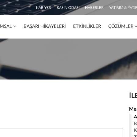
KARIYER
BASIN ODASI
HABERLER
YATIRIM & YATIR
MSAL
BAŞARI HIKAYELERI
ETKINLIKLER
ÇÖZÜMLER
İL
Me
A
B
K