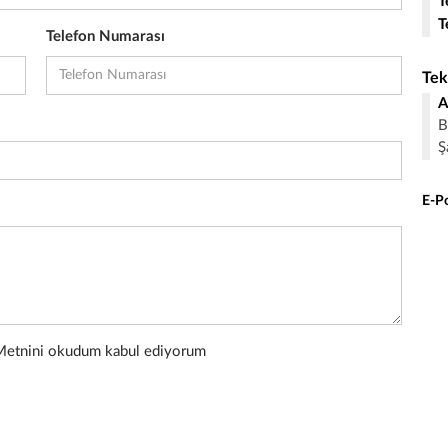
T
T
Telefon Numarası
Tek
A
B
Ş
E-P
a Metnini okudum kabul ediyorum