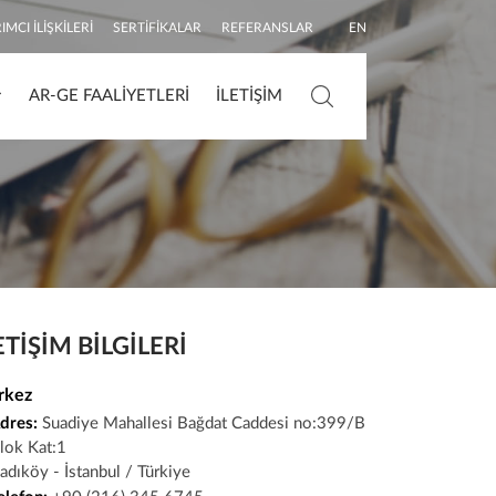
IMCI İLIŞKILERI
SERTIFIKALAR
REFERANSLAR
EN
AR-GE FAALIYETLERI
İLETIŞIM
Arama
ETIŞIM BILGILERI
rkez
dres:
Suadiye Mahallesi Bağdat Caddesi no:399/B
lok Kat:1
adıköy - İstanbul / Türkiye