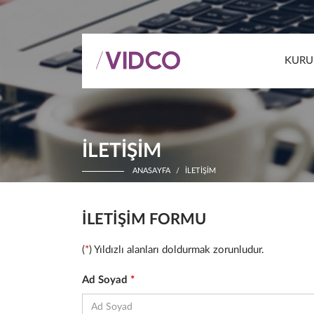
KURU
İLETIŞIM
ANASAYFA
İLETIŞIM
İLETIŞIM FORMU
(
*
) Yıldızlı alanları doldurmak zorunludur.
Ad Soyad
*