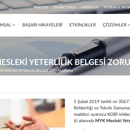
KARIYER
BASIN ODASI
HABERLER
YATIRIM & YATIR
MSAL
BAŞARI HIKAYELERI
ETKINLIKLER
ÇÖZÜMLER
ESLEKI YETERLILIK BELGESI ZO
YK MESLEKI YETERLILIK BELGESI ZORUNLULUĞU
5 Şubat 2019 tarihli ve 3067
Rehberliği ve Teknik Danışma
maddesi uyarınca KOBİ rehber
6) alanında
MYK Mesleki Yeterl