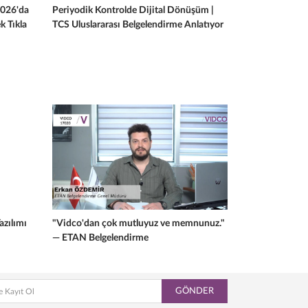
2026'da
Periyodik Kontrolde Dijital Dönüşüm |
k Tıkla
TCS Uluslararası Belgelendirme Anlatıyor
zılımı
"Vidco'dan çok mutluyuz ve memnunuz."
— ETAN Belgelendirme
GÖNDER