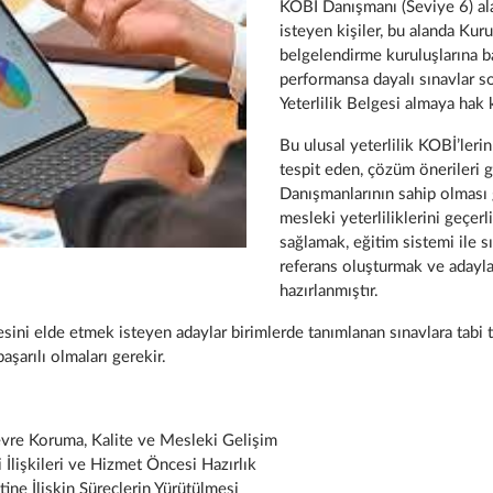
KOBİ Danışmanı (Seviye 6) al
isteyen kişiler, bu alanda Kur
belgelendirme kuruluşlarına ba
performansa dayalı sınavlar s
Yeterlilik Belgesi almaya hak k
Bu ulusal yeterlilik KOBİ’ler
tespit eden, çözüm önerileri
Danışmanlarının sahip olması g
mesleki yeterliliklerini geçerl
sağlamak, eğitim sistemi ile 
referans oluşturmak ve adayla
hazırlanmıştır.
ini elde etmek isteyen adaylar birimlerde tanımlanan sınavlara tabi tu
aşarılı olmaları gerekir.
vre Koruma, Kalite ve Mesleki Gelişim
lişkileri ve Hizmet Öncesi Hazırlık
e İlişkin Süreçlerin Yürütülmesi