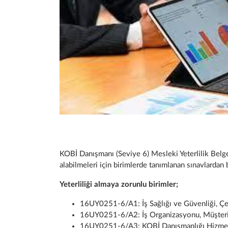
KOBİ Danışmanı (Seviye 6) Mesleki Yeterlilik Belges
alabilmeleri için birimlerde tanımlanan sınavlardan b
Yeterliliği almaya zorunlu birimler;
16UY0251-6/A1: İş Sağlığı ve Güvenliği, Çe
16UY0251-6/A2: İş Organizasyonu, Müşteri İ
16UY0251-6/A3: KOBİ Danışmanlığı Hizmetin