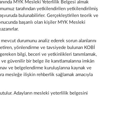
anında MYK Mesleki Yeterlilik Belgesi almak
umumuz tarafından yetkilendirilen yetkilendirilmiş
şvuruda bulunabilirler. Gerçekleştirilen teorik ve
onucunda başarılı olan kişiler MYK Mesleki
azanırlar.
in mevcut durumunu analiz ederek sorun alanlarını
 getiren, yönlendirme ve tavsiyede bulunan KOBİ
ereken bilgi, beceri ve yetkinlikleri tanımlamak,
i ve güvenilir bir belge ile kanıtlamalarına imkân
sınav ve belgelendirme kuruluşlarına kaynak ve
ra mesleğe ilişkin rehberlik sağlamak amacıyla
tulur. Adayların mesleki yeterlilik belgesini