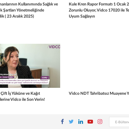
manlarının Kullanımında Sağlık ve
Kule Kren Rapor Formatı 1 Ocak 
k Şartları Yönetmeliğinde
Zorunlu Oluyor, Vidco 17020 ile Te
lik ( 23 Aralık 2025)
Uyum Sağlayın
Çift İş Yüküne ve Kağıt
Vidco NDT Tahribatsız Muayene Ya
lerine Vidco ile Son Verin!