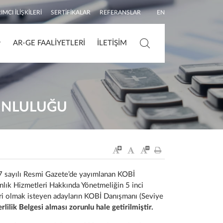
IMCI İLIŞKILERI
SERTIFIKALAR
REFERANSLAR
EN
AR-GE FAALIYETLERI
İLETIŞIM
Arama
RUNLULUĞU
7 sayılı Resmi Gazete’de yayımlanan KOBİ
nlık Hizmetleri Hakkında Yönetmeliğin 5 inci
i olmak isteyen adayların KOBİ Danışmanı (Seviye
ilik Belgesi alması zorunlu hale getirilmiştir.