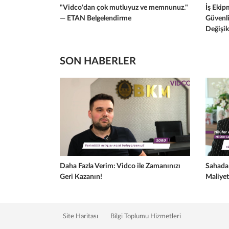
"Vidco'dan çok mutluyuz ve memnunuz."
İş Ekip
— ETAN Belgelendirme
Güvenli
Değişik
SON HABERLER
Daha Fazla Verim: Vidco ile Zamanınızı
Sahada 
Geri Kazanın!
Maliyet
Site Haritası
Bilgi Toplumu Hizmetleri